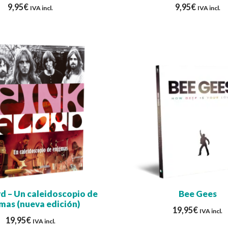
9,95
€
9,95
€
IVA incl.
IVA incl.
yd – Un caleidoscopio de
Bee Gees
mas (nueva edición)
19,95
€
IVA incl.
19,95
€
IVA incl.