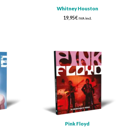
Whitney Houston
19,95
€
IVA incl.
Pink Floyd