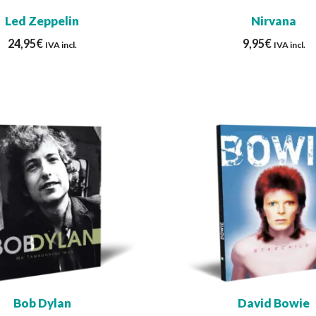
Led Zeppelin
Nirvana
24,95
€
9,95
€
IVA incl.
IVA incl.
Bob Dylan
David Bowie