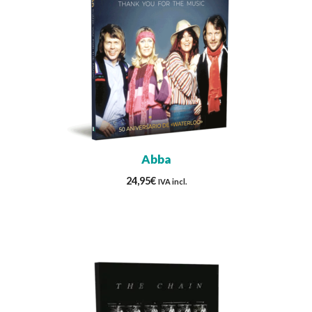
Abba
24,95
€
IVA incl.