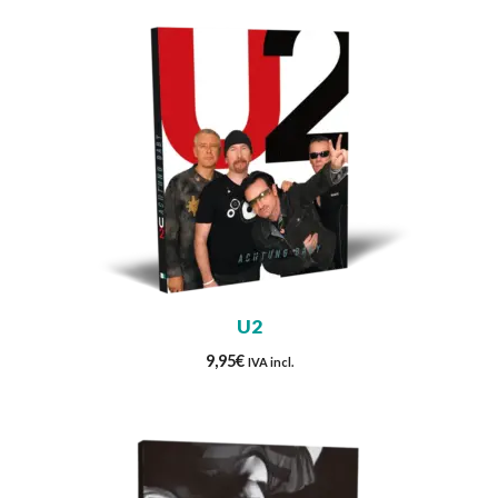
U2
9,95
€
IVA incl.