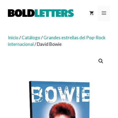
Saltar
al
MEN
contenido
Inicio
/
Catálogo
/
Grandes estrellas del Pop-Rock
internacional
/ David Bowie