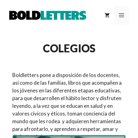
Saltar
al
MEN
contenido
COLEGIOS
Boldletters pone a disposición de los docentes,
así como de las familias, libros que acompañen a
los jóvenes en las diferentes etapas educativas,
para que desarrollen el hábito lector y disfruten
leyendo, a la vez que se educan en salud y en
valores cívicos y éticos, toman conciencia del
mundo que les rodea y adquieren herramientas
para afrontarlo, y aprenden a respetar, amar y
disfrutar de la naturaleza.