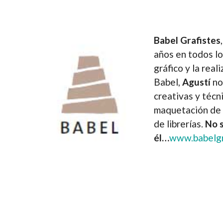
Babel Grafistes
años en todos lo
gráfico y la real
Babel,
Agustí
no
creativas y técn
maquetación de 
de librerías.
No s
él…
www.babelgr