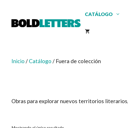
Saltar
al
CATÁLOGO
contenido
Inicio
/
Catálogo
/ Fuera de colección
Obras para explorar nuevos territorios literarios
Mostrando el único resultado