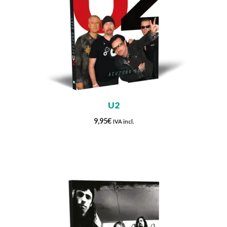
U2
9,95
€
IVA incl.