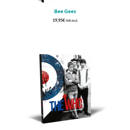
Bee Gees
19,95
€
IVA incl.