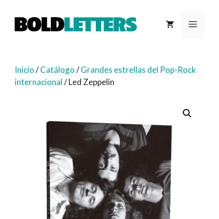
Saltar
al
MEN
contenido
Inicio
/
Catálogo
/
Grandes estrellas del Pop-Rock
internacional
/ Led Zeppelin