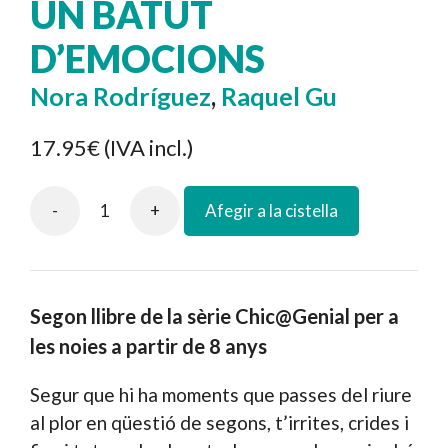
UN BATUT
D’EMOCIONS
Nora Rodríguez
,
Raquel Gu
17.95€
(IVA incl.)
-
+
Afegir a la cistella
Un
batut
d'emocions
cantidad
Segon llibre de la sèrie Chic@Genial per a
les noies a partir de 8 anys
Segur que hi ha moments que passes del riure
al plor en qüestió de segons, t’irrites, crides i