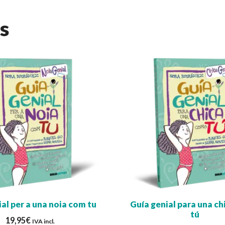
s
al per a una noia com tu
Guía genial para una c
tú
19,95
€
IVA incl.