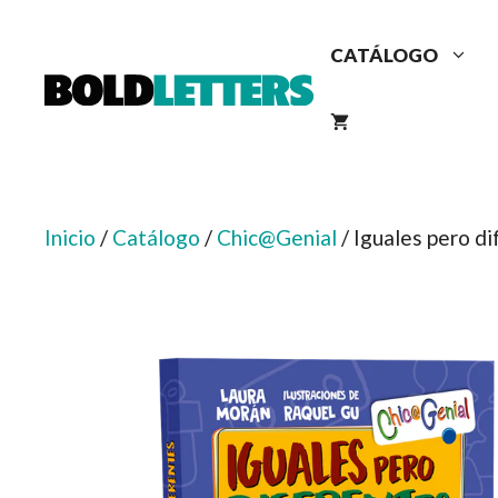
Saltar
al
CATÁLOGO
contenido
Inicio
/
Catálogo
/
Chic@Genial
/ Iguales pero d