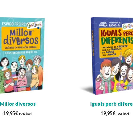
Millor diversos
Iguals però difer
19,95
€
19,95
€
IVA incl.
IVA incl.