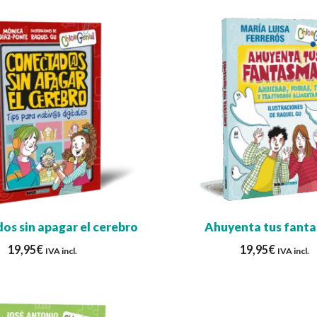
os sin apagar el cerebro
Ahuyenta tus fant
19,95
€
19,95
€
IVA incl.
IVA incl.