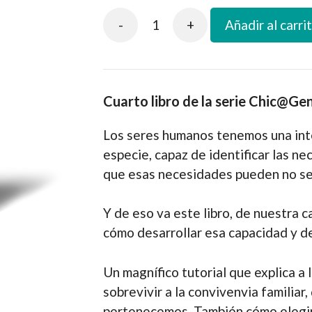
-
+
Añadir al carri
Iguales
pero
diferentes
cantidad
Cuarto libro de la serie Chic@Gen
Los seres humanos tenemos una inte
especie, capaz de identificar las 
que esas necesidades pueden no ser
Y de eso va este libro, de nuestra 
cómo desarrollar esa capacidad y d
Un magnífico tutorial que explica a 
sobrevivir a la convivenvia familiar,
pertenecemos. También cómo elegir,