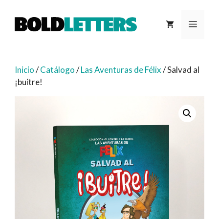
Saltar
al
MEN
contenido
Inicio
/
Catálogo
/
Las Aventuras de Félix
/ Salvad al
¡buitre!