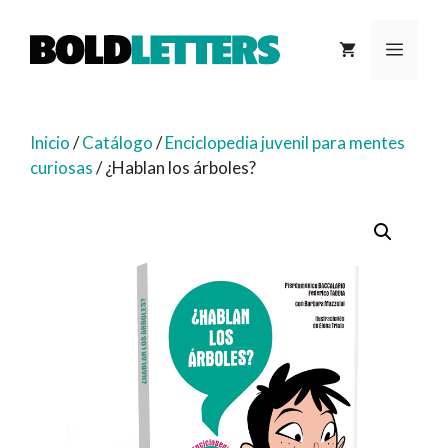
Saltar
al
MEN
contenido
Inicio
/
Catálogo
/
Enciclopedia juvenil para mentes
curiosas
/ ¿Hablan los árboles?