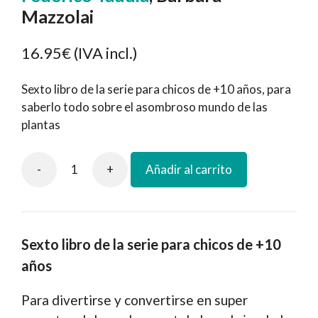
Mazzolai
16.95€
(IVA incl.)
Sexto libro de la serie para chicos de +10 años, para
saberlo todo sobre el asombroso mundo de las
plantas
-
+
Añadir al carrito
¿Hablan
los
árboles?
cantidad
Sexto libro de la serie para chicos de +10
años
Para divertirse y convertirse en super