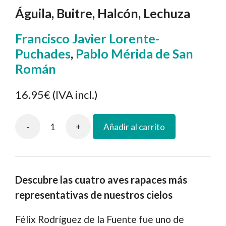
Águila, Buitre, Halcón, Lechuza
Francisco Javier Lorente-
Puchades
,
Pablo Mérida de San
Román
16.95€
(IVA incl.)
-
+
Añadir al carrito
Félix
y
los
guardianes
Descubre las cuatro aves rapaces más
de
representativas de nuestros cielos
la
fauna
Félix Rodríguez de la Fuente fue uno de
ibérica