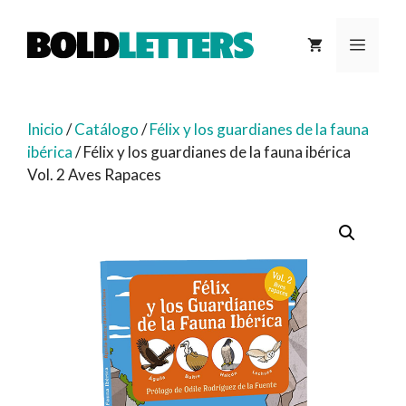
Saltar
al
MEN
contenido
Inicio
/
Catálogo
/
Félix y los guardianes de la fauna
ibérica
/ Félix y los guardianes de la fauna ibérica
Vol. 2 Aves Rapaces