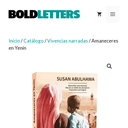
Saltar
al
MEN
contenido
Inicio
/
Catálogo
/
Vivencias narradas
/ Amaneceres
en Yenín