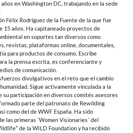
s años en Washington DC, trabajando en la sede
.
ón Félix Rodríguez de la Fuente de la que fue
e 15 años. Ha capitaneado proyectos de
 ambiental en soportes tan diversos como
es, revistas, plataformas online, documentales,
ntía para productos de consumo. Escribe
ra la prensa escrita, es conferenciante y
edios de comunicación.
sfuerzos divulgativos en el reto que el cambio
 humanidad. Sigue activamente vinculada a la
e su participación en diversos comités asesores
 formado parte del patronato de Rewilding
 así como del de WWF España. Ha sido
e las primeras `Women Visionaries´ del
dlife” de la WILD Foundation y ha recibido