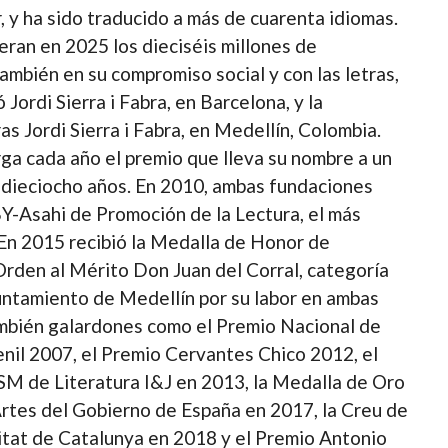
r, y ha sido traducido a más de cuarenta idiomas.
eran en 2025 los dieciséis millones de
ambién en su compromiso social y con las letras,
Jordi Sierra i Fabra, en Barcelona, y la
as Jordi Sierra i Fabra, en Medellín, Colombia.
a cada año el premio que lleva su nombre a un
 dieciocho años. En 2010, ambas fundaciones
BY-Asahi de Promoción de la Lectura, el más
En 2015 recibió la Medalla de Honor de
Orden al Mérito Don Juan del Corral, categoría
untamiento de Medellín por su labor en ambas
mbién galardones como el Premio Nacional de
venil 2007, el Premio Cervantes Chico 2012, el
M de Literatura I&J en 2013, la Medalla de Oro
Artes del Gobierno de España en 2017, la Creu de
litat de Catalunya en 2018 y el Premio Antonio