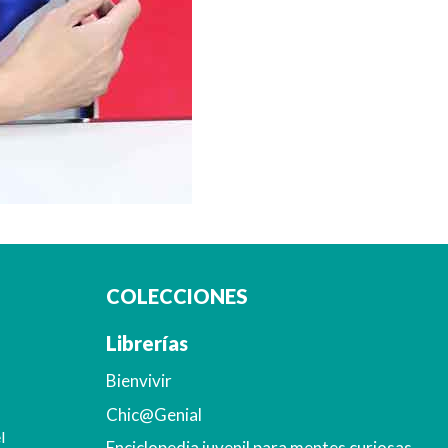
COLECCIONES
Librerías
Bienvivir
Chic@Genial
l
Enciclopedia juvenil para mentes curiosas